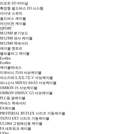
리모트 I/O 터미널
확장형 필드버스 I/O 시스템
이더넷 스위치
필드버스 케이블
머신비전 케이블
QPORT
M12/M8 분기보드
M12/M8 센서 케이블
M12/M8 액세서리
케이블 엔트리
밸브플러그 케이블
Ecoflex
Ecoflex
케이블하네스
미쯔비시 J5/J4 서보케이블
야스카와 Σ-X/Σ-7/Σ-V 서보케이블
파나소닉 MINAS A6/A5 서보케이블
OMRON 1S 서보케이블
OMRON OMNUC G5 서보케이블
PLC용 광케이블
하네스 액세서리
FA케이블
PROTERIAL RT-FLEX 시리즈 가동케이블
TAIYO EXT 시리즈 가동케이블
UL2464 고정배선용 케이블
FA 네트워크 케이블
UFlex