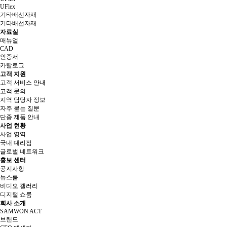
UFlex
기타배선자재
기타배선자재
자료실
매뉴얼
CAD
인증서
카탈로그
고객 지원
고객 서비스 안내
고객 문의
지역 담당자 정보
자주 묻는 질문
단종 제품 안내
사업 현황
사업 영역
국내 대리점
글로벌 네트워크
홍보 센터
공지사항
뉴스룸
비디오 갤러리
디지털 쇼룸
회사 소개
SAMWON ACT
브랜드