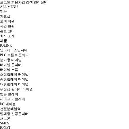
로그인
회원가입
검색
언어선택
ALL MENU
제품
자료실
고객 지원
사업 현황
홍보 센터
회사 소개
제품
IOLINK
인터페이스단자대
PLC 프론트 콘넥터
분기형 터미널
터미널 콘넥터
터미널 부품
소형릴레이 터미널
중형릴레이 터미널
대형릴레이 터미널
무접점 릴레이 터미널
범용 릴레이
세이프티 릴레이
I/O 케이블
전원분배블럭
밀폐형 진공콘넥터
서보콘
SMPS
IONET