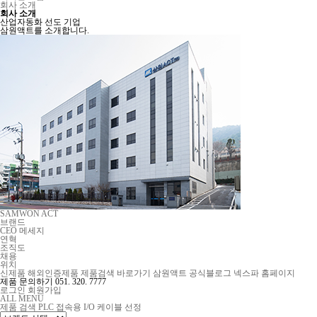
회사 소개
회사 소개
산업자동화 선도 기업
삼원액트를 소개합니다.
SAMWON ACT
브랜드
CEO 메세지
연혁
조직도
채용
위치
신제품
해외인증제품
제품검색 바로가기
삼원액트 공식블로그
넥스파 홈페이지
제품 문의하기
051. 320. 7777
로그인
회원가입
ALL MENU
제품 검색
PLC 접속용 I/O 케이블 선정