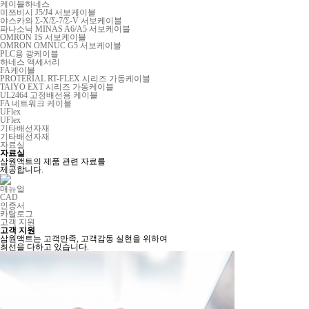
케이블하네스
미쯔비시 J5/J4 서보케이블
야스카와 Σ-X/Σ-7/Σ-V 서보케이블
파나소닉 MINAS A6/A5 서보케이블
OMRON 1S 서보케이블
OMRON OMNUC G5 서보케이블
PLC용 광케이블
하네스 액세서리
FA케이블
PROTERIAL RT-FLEX 시리즈 가동케이블
TAIYO EXT 시리즈 가동케이블
UL2464 고정배선용 케이블
FA 네트워크 케이블
UFlex
UFlex
기타배선자재
기타배선자재
자료실
자료실
삼원액트의 제품 관련 자료를
제공합니다.
매뉴얼
CAD
인증서
카탈로그
고객 지원
고객 지원
삼원액트는 고객만족, 고객감동 실현을 위하여
최선을 다하고 있습니다.