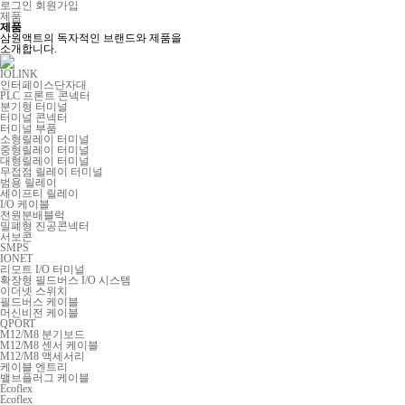
로그인
회원가입
제품
제품
삼원액트의 독자적인 브랜드와 제품을
소개합니다.
IOLINK
인터페이스단자대
PLC 프론트 콘넥터
분기형 터미널
터미널 콘넥터
터미널 부품
소형릴레이 터미널
중형릴레이 터미널
대형릴레이 터미널
무접점 릴레이 터미널
범용 릴레이
세이프티 릴레이
I/O 케이블
전원분배블럭
밀폐형 진공콘넥터
서보콘
SMPS
IONET
리모트 I/O 터미널
확장형 필드버스 I/O 시스템
이더넷 스위치
필드버스 케이블
머신비전 케이블
QPORT
M12/M8 분기보드
M12/M8 센서 케이블
M12/M8 액세서리
케이블 엔트리
밸브플러그 케이블
Ecoflex
Ecoflex