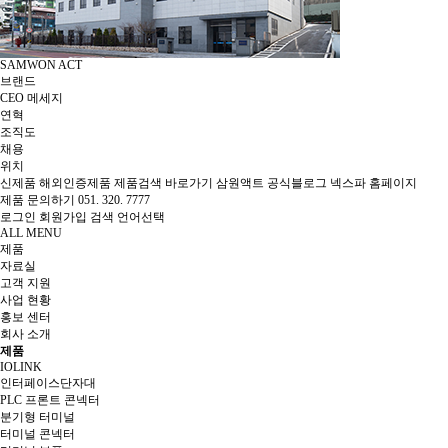
SAMWON ACT
브랜드
CEO 메세지
연혁
조직도
채용
위치
신제품
해외인증제품
제품검색 바로가기
삼원액트 공식블로그
넥스파 홈페이지
제품 문의하기
051. 320. 7777
로그인
회원가입
검색
언어선택
ALL MENU
제품
자료실
고객 지원
사업 현황
홍보 센터
회사 소개
제품
IOLINK
인터페이스단자대
PLC 프론트 콘넥터
분기형 터미널
터미널 콘넥터