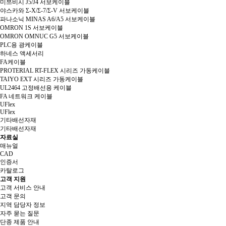
미쯔비시 J5/J4 서보케이블
야스카와 Σ-X/Σ-7/Σ-V 서보케이블
파나소닉 MINAS A6/A5 서보케이블
OMRON 1S 서보케이블
OMRON OMNUC G5 서보케이블
PLC용 광케이블
하네스 액세서리
FA케이블
PROTERIAL RT-FLEX 시리즈 가동케이블
TAIYO EXT 시리즈 가동케이블
UL2464 고정배선용 케이블
FA 네트워크 케이블
UFlex
UFlex
기타배선자재
기타배선자재
자료실
매뉴얼
CAD
인증서
카탈로그
고객 지원
고객 서비스 안내
고객 문의
지역 담당자 정보
자주 묻는 질문
단종 제품 안내