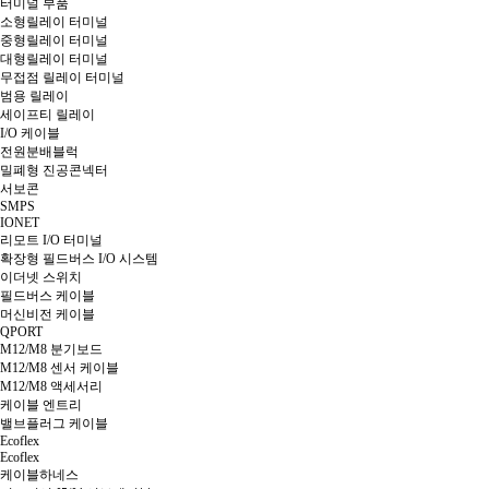
터미널 부품
소형릴레이 터미널
중형릴레이 터미널
대형릴레이 터미널
무접점 릴레이 터미널
범용 릴레이
세이프티 릴레이
I/O 케이블
전원분배블럭
밀폐형 진공콘넥터
서보콘
SMPS
IONET
리모트 I/O 터미널
확장형 필드버스 I/O 시스템
이더넷 스위치
필드버스 케이블
머신비전 케이블
QPORT
M12/M8 분기보드
M12/M8 센서 케이블
M12/M8 액세서리
케이블 엔트리
밸브플러그 케이블
Ecoflex
Ecoflex
케이블하네스