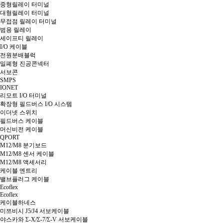
중형릴레이 터미널
대형릴레이 터미널
무접점 릴레이 터미널
범용 릴레이
세이프티 릴레이
I/O 케이블
전원분배블럭
밀폐형 진공콘넥터
서보콘
SMPS
IONET
리모트 I/O 터미널
확장형 필드버스 I/O 시스템
이더넷 스위치
필드버스 케이블
머신비전 케이블
QPORT
M12/M8 분기보드
M12/M8 센서 케이블
M12/M8 액세서리
케이블 엔트리
밸브플러그 케이블
Ecoflex
Ecoflex
케이블하네스
미쯔비시 J5/J4 서보케이블
야스카와 Σ-X/Σ-7/Σ-V 서보케이블