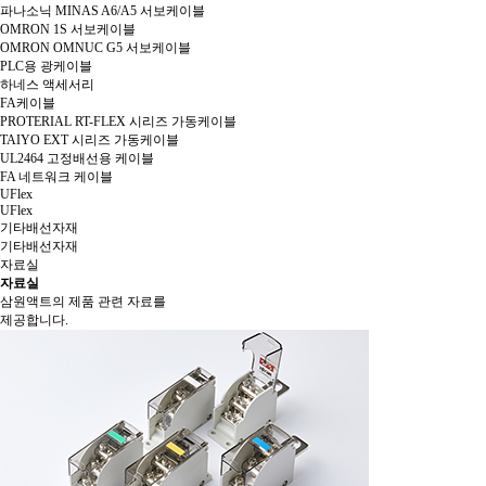
파나소닉 MINAS A6/A5 서보케이블
OMRON 1S 서보케이블
OMRON OMNUC G5 서보케이블
PLC용 광케이블
하네스 액세서리
FA케이블
PROTERIAL RT-FLEX 시리즈 가동케이블
TAIYO EXT 시리즈 가동케이블
UL2464 고정배선용 케이블
FA 네트워크 케이블
UFlex
UFlex
기타배선자재
기타배선자재
자료실
자료실
삼원액트의 제품 관련 자료를
제공합니다.