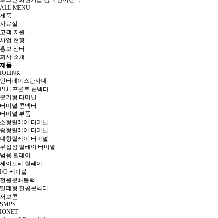
로그인
회원가입
검색
언어선택
ALL MENU
제품
자료실
고객 지원
사업 현황
홍보 센터
회사 소개
제품
IOLINK
인터페이스단자대
PLC 프론트 콘넥터
분기형 터미널
터미널 콘넥터
터미널 부품
소형릴레이 터미널
중형릴레이 터미널
대형릴레이 터미널
무접점 릴레이 터미널
범용 릴레이
세이프티 릴레이
I/O 케이블
전원분배블럭
밀폐형 진공콘넥터
서보콘
SMPS
IONET