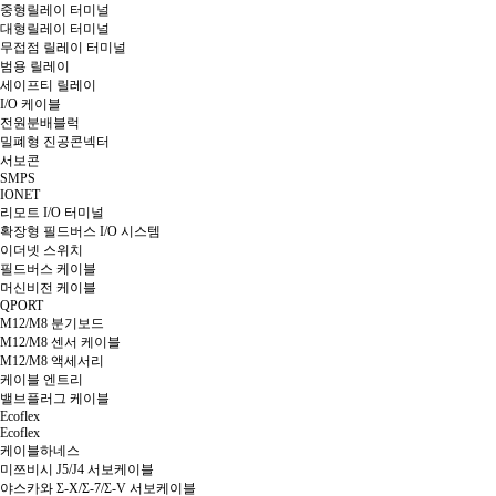
중형릴레이 터미널
대형릴레이 터미널
무접점 릴레이 터미널
범용 릴레이
세이프티 릴레이
I/O 케이블
전원분배블럭
밀폐형 진공콘넥터
서보콘
SMPS
IONET
리모트 I/O 터미널
확장형 필드버스 I/O 시스템
이더넷 스위치
필드버스 케이블
머신비전 케이블
QPORT
M12/M8 분기보드
M12/M8 센서 케이블
M12/M8 액세서리
케이블 엔트리
밸브플러그 케이블
Ecoflex
Ecoflex
케이블하네스
미쯔비시 J5/J4 서보케이블
야스카와 Σ-X/Σ-7/Σ-V 서보케이블