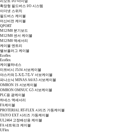
리모트 I/O 터미널
확장형 필드버스 I/O 시스템
이더넷 스위치
필드버스 케이블
머신비전 케이블
QPORT
M12/M8 분기보드
M12/M8 센서 케이블
M12/M8 액세서리
케이블 엔트리
밸브플러그 케이블
Ecoflex
Ecoflex
케이블하네스
미쯔비시 J5/J4 서보케이블
야스카와 Σ-X/Σ-7/Σ-V 서보케이블
파나소닉 MINAS A6/A5 서보케이블
OMRON 1S 서보케이블
OMRON OMNUC G5 서보케이블
PLC용 광케이블
하네스 액세서리
FA케이블
PROTERIAL RT-FLEX 시리즈 가동케이블
TAIYO EXT 시리즈 가동케이블
UL2464 고정배선용 케이블
FA 네트워크 케이블
UFlex