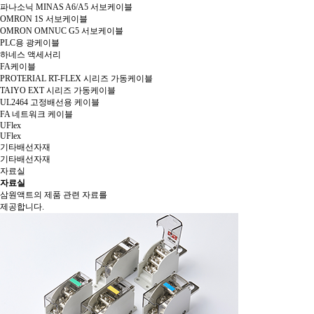
파나소닉 MINAS A6/A5 서보케이블
OMRON 1S 서보케이블
OMRON OMNUC G5 서보케이블
PLC용 광케이블
하네스 액세서리
FA케이블
PROTERIAL RT-FLEX 시리즈 가동케이블
TAIYO EXT 시리즈 가동케이블
UL2464 고정배선용 케이블
FA 네트워크 케이블
UFlex
UFlex
기타배선자재
기타배선자재
자료실
자료실
삼원액트의 제품 관련 자료를
제공합니다.