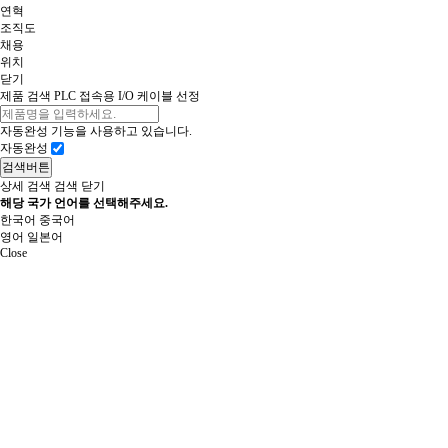
연혁
조직도
채용
위치
닫기
제품 검색
PLC 접속용 I/O 케이블 선정
자동완성 기능을 사용하고 있습니다.
자동완성
검색버튼
상세 검색
검색 닫기
해당 국가 언어를 선택해주세요.
한국어
중국어
영어
일본어
Close
제품 검색
PLC 접속용 I/O 케이블 선정

고객 서비스 센터
051.320.7777
APP 다운로드
IOS
안드로이드