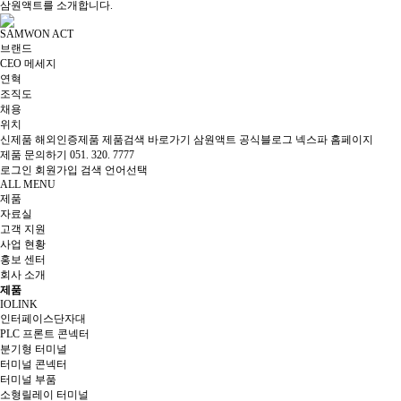
삼원액트를 소개합니다.
SAMWON ACT
브랜드
CEO 메세지
연혁
조직도
채용
위치
신제품
해외인증제품
제품검색 바로가기
삼원액트 공식블로그
넥스파 홈페이지
제품 문의하기
051. 320. 7777
로그인
회원가입
검색
언어선택
ALL MENU
제품
자료실
고객 지원
사업 현황
홍보 센터
회사 소개
제품
IOLINK
인터페이스단자대
PLC 프론트 콘넥터
분기형 터미널
터미널 콘넥터
터미널 부품
소형릴레이 터미널