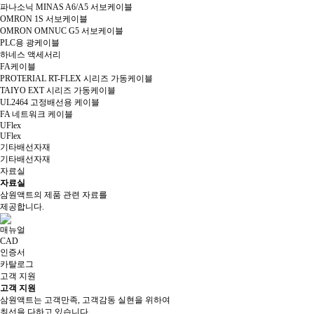
파나소닉 MINAS A6/A5 서보케이블
OMRON 1S 서보케이블
OMRON OMNUC G5 서보케이블
PLC용 광케이블
하네스 액세서리
FA케이블
PROTERIAL RT-FLEX 시리즈 가동케이블
TAIYO EXT 시리즈 가동케이블
UL2464 고정배선용 케이블
FA 네트워크 케이블
UFlex
UFlex
기타배선자재
기타배선자재
자료실
자료실
삼원액트의 제품 관련 자료를
제공합니다.
매뉴얼
CAD
인증서
카탈로그
고객 지원
고객 지원
삼원액트는 고객만족, 고객감동 실현을 위하여
최선을 다하고 있습니다.