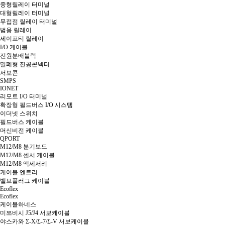
중형릴레이 터미널
대형릴레이 터미널
무접점 릴레이 터미널
범용 릴레이
세이프티 릴레이
I/O 케이블
전원분배블럭
밀폐형 진공콘넥터
서보콘
SMPS
IONET
리모트 I/O 터미널
확장형 필드버스 I/O 시스템
이더넷 스위치
필드버스 케이블
머신비전 케이블
QPORT
M12/M8 분기보드
M12/M8 센서 케이블
M12/M8 액세서리
케이블 엔트리
밸브플러그 케이블
Ecoflex
Ecoflex
케이블하네스
미쯔비시 J5/J4 서보케이블
야스카와 Σ-X/Σ-7/Σ-V 서보케이블