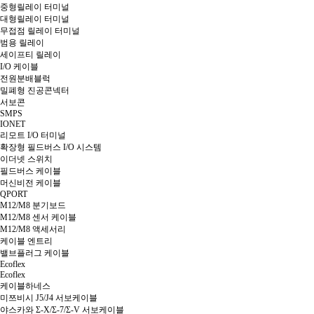
중형릴레이 터미널
대형릴레이 터미널
무접점 릴레이 터미널
범용 릴레이
세이프티 릴레이
I/O 케이블
전원분배블럭
밀폐형 진공콘넥터
서보콘
SMPS
IONET
리모트 I/O 터미널
확장형 필드버스 I/O 시스템
이더넷 스위치
필드버스 케이블
머신비전 케이블
QPORT
M12/M8 분기보드
M12/M8 센서 케이블
M12/M8 액세서리
케이블 엔트리
밸브플러그 케이블
Ecoflex
Ecoflex
케이블하네스
미쯔비시 J5/J4 서보케이블
야스카와 Σ-X/Σ-7/Σ-V 서보케이블