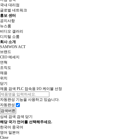
국내 대리점
글로벌 네트워크
홍보 센터
공지사항
뉴스룸
비디오 갤러리
디지털 쇼룸
회사 소개
SAMWON ACT
브랜드
CEO 메세지
연혁
조직도
채용
위치
닫기
제품 검색
PLC 접속용 I/O 케이블 선정
자동완성 기능을 사용하고 있습니다.
자동완성
검색버튼
상세 검색
검색 닫기
해당 국가 언어를 선택해주세요.
한국어
중국어
영어
일본어
Close