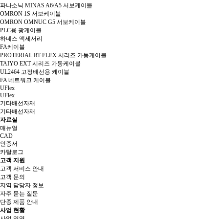
파나소닉 MINAS A6/A5 서보케이블
OMRON 1S 서보케이블
OMRON OMNUC G5 서보케이블
PLC용 광케이블
하네스 액세서리
FA케이블
PROTERIAL RT-FLEX 시리즈 가동케이블
TAIYO EXT 시리즈 가동케이블
UL2464 고정배선용 케이블
FA 네트워크 케이블
UFlex
UFlex
기타배선자재
기타배선자재
자료실
매뉴얼
CAD
인증서
카탈로그
고객 지원
고객 서비스 안내
고객 문의
지역 담당자 정보
자주 묻는 질문
단종 제품 안내
사업 현황
사업 영역