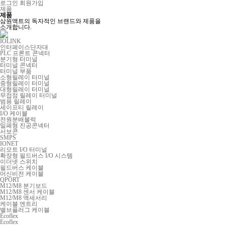
로그인
회원가입
제품
제품
삼원액트의 독자적인 브랜드와 제품을
소개합니다.
IOLINK
인터페이스단자대
PLC 프론트 콘넥터
분기형 터미널
터미널 콘넥터
터미널 부품
소형릴레이 터미널
중형릴레이 터미널
대형릴레이 터미널
무접점 릴레이 터미널
범용 릴레이
세이프티 릴레이
I/O 케이블
전원분배블럭
밀폐형 진공콘넥터
서보콘
SMPS
IONET
리모트 I/O 터미널
확장형 필드버스 I/O 시스템
이더넷 스위치
필드버스 케이블
머신비전 케이블
QPORT
M12/M8 분기보드
M12/M8 센서 케이블
M12/M8 액세서리
케이블 엔트리
밸브플러그 케이블
Ecoflex
Ecoflex