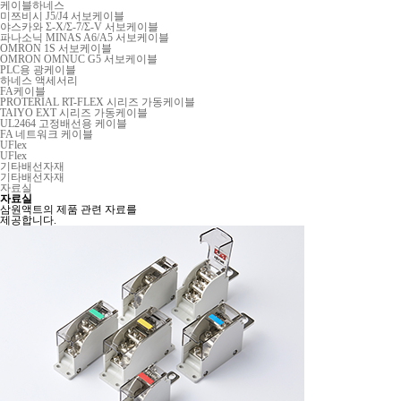
케이블하네스
미쯔비시 J5/J4 서보케이블
야스카와 Σ-X/Σ-7/Σ-V 서보케이블
파나소닉 MINAS A6/A5 서보케이블
OMRON 1S 서보케이블
OMRON OMNUC G5 서보케이블
PLC용 광케이블
하네스 액세서리
FA케이블
PROTERIAL RT-FLEX 시리즈 가동케이블
TAIYO EXT 시리즈 가동케이블
UL2464 고정배선용 케이블
FA 네트워크 케이블
UFlex
UFlex
기타배선자재
기타배선자재
자료실
자료실
삼원액트의 제품 관련 자료를
제공합니다.