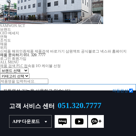
SAMWON ACT
브랜드
CEO 메세지
연혁
조직도
채용
위치
신제품
해외인증제품
제품검색 바로가기
삼원액트 공식블로그
넥스파 홈페이지
제품 문의하기
051. 320. 7777
로그인
회원가입
ALL MENU
제품 검색
PLC 접속용 I/O 케이블 선정
자동완성
자동완성 기능을 사용하고 있습니다.
051.320.7777
고객 서비스 센터
APP 다운로드