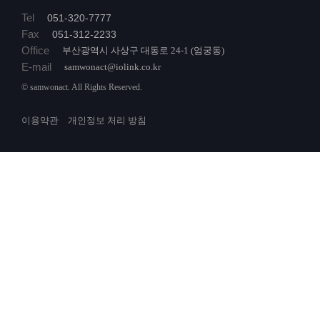
Tel
051-320-7777
Fax
051-312-2233
Office
부산광역시 사상구 대동로 24-1 (엄궁동)
E-mail
samwonact@iolink.co.kr
© samwonact. All Rights Reserved.
이용약관
개인정보 처리 방침