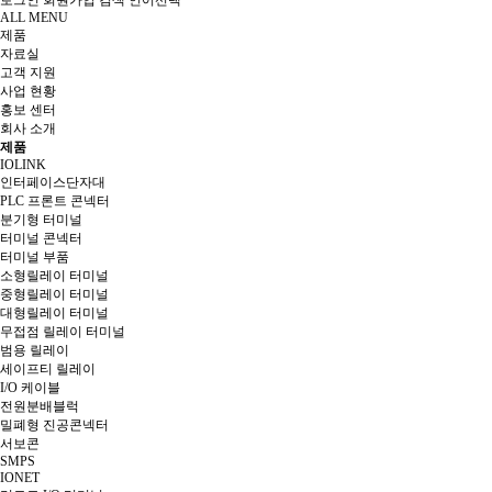
로그인
회원가입
검색
언어선택
ALL MENU
제품
자료실
고객 지원
사업 현황
홍보 센터
회사 소개
제품
IOLINK
인터페이스단자대
PLC 프론트 콘넥터
분기형 터미널
터미널 콘넥터
터미널 부품
소형릴레이 터미널
중형릴레이 터미널
대형릴레이 터미널
무접점 릴레이 터미널
범용 릴레이
세이프티 릴레이
I/O 케이블
전원분배블럭
밀폐형 진공콘넥터
서보콘
SMPS
IONET