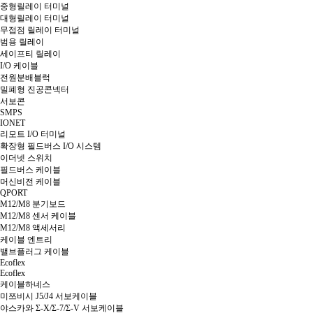
중형릴레이 터미널
대형릴레이 터미널
무접점 릴레이 터미널
범용 릴레이
세이프티 릴레이
I/O 케이블
전원분배블럭
밀폐형 진공콘넥터
서보콘
SMPS
IONET
리모트 I/O 터미널
확장형 필드버스 I/O 시스템
이더넷 스위치
필드버스 케이블
머신비전 케이블
QPORT
M12/M8 분기보드
M12/M8 센서 케이블
M12/M8 액세서리
케이블 엔트리
밸브플러그 케이블
Ecoflex
Ecoflex
케이블하네스
미쯔비시 J5/J4 서보케이블
야스카와 Σ-X/Σ-7/Σ-V 서보케이블