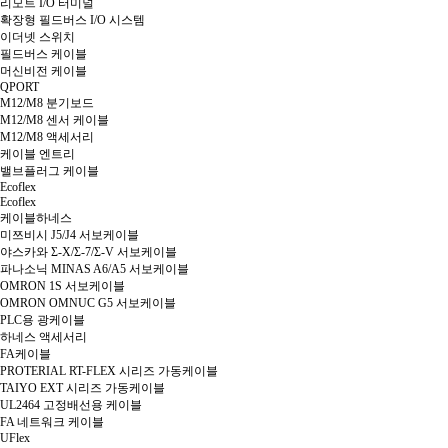
리모트 I/O 터미널
확장형 필드버스 I/O 시스템
이더넷 스위치
필드버스 케이블
머신비전 케이블
QPORT
M12/M8 분기보드
M12/M8 센서 케이블
M12/M8 액세서리
케이블 엔트리
밸브플러그 케이블
Ecoflex
Ecoflex
케이블하네스
미쯔비시 J5/J4 서보케이블
야스카와 Σ-X/Σ-7/Σ-V 서보케이블
파나소닉 MINAS A6/A5 서보케이블
OMRON 1S 서보케이블
OMRON OMNUC G5 서보케이블
PLC용 광케이블
하네스 액세서리
FA케이블
PROTERIAL RT-FLEX 시리즈 가동케이블
TAIYO EXT 시리즈 가동케이블
UL2464 고정배선용 케이블
FA 네트워크 케이블
UFlex