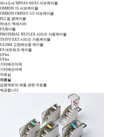
파나소닉 MINAS A6/A5 서보케이블
OMRON 1S 서보케이블
OMRON OMNUC G5 서보케이블
PLC용 광케이블
하네스 액세서리
FA케이블
PROTERIAL RT-FLEX 시리즈 가동케이블
TAIYO EXT 시리즈 가동케이블
UL2464 고정배선용 케이블
FA 네트워크 케이블
UFlex
UFlex
기타배선자재
기타배선자재
자료실
자료실
삼원액트의 제품 관련 자료를
제공합니다.