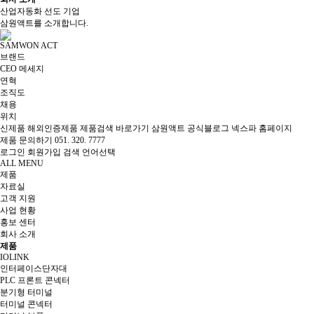
산업자동화 선도 기업
삼원액트를 소개합니다.
SAMWON ACT
브랜드
CEO 메세지
연혁
조직도
채용
위치
신제품
해외인증제품
제품검색 바로가기
삼원액트 공식블로그
넥스파 홈페이지
제품 문의하기
051. 320. 7777
로그인
회원가입
검색
언어선택
ALL MENU
제품
자료실
고객 지원
사업 현황
홍보 센터
회사 소개
제품
IOLINK
인터페이스단자대
PLC 프론트 콘넥터
분기형 터미널
터미널 콘넥터