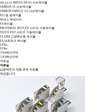
파나소닉 MINAS A6/A5 서보케이블
OMRON 1S 서보케이블
OMRON OMNUC G5 서보케이블
PLC용 광케이블
하네스 액세서리
FA케이블
PROTERIAL RT-FLEX 시리즈 가동케이블
TAIYO EXT 시리즈 가동케이블
UL2464 고정배선용 케이블
FA 네트워크 케이블
UFlex
UFlex
기타배선자재
기타배선자재
자료실
자료실
삼원액트의 제품 관련 자료를
제공합니다.