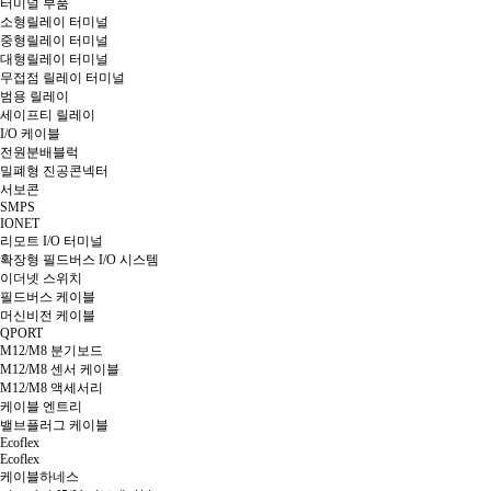
터미널 부품
소형릴레이 터미널
중형릴레이 터미널
대형릴레이 터미널
무접점 릴레이 터미널
범용 릴레이
세이프티 릴레이
I/O 케이블
전원분배블럭
밀폐형 진공콘넥터
서보콘
SMPS
IONET
리모트 I/O 터미널
확장형 필드버스 I/O 시스템
이더넷 스위치
필드버스 케이블
머신비전 케이블
QPORT
M12/M8 분기보드
M12/M8 센서 케이블
M12/M8 액세서리
케이블 엔트리
밸브플러그 케이블
Ecoflex
Ecoflex
케이블하네스