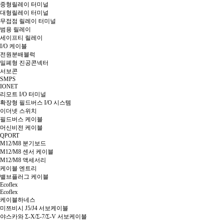
중형릴레이 터미널
대형릴레이 터미널
무접점 릴레이 터미널
범용 릴레이
세이프티 릴레이
I/O 케이블
전원분배블럭
밀폐형 진공콘넥터
서보콘
SMPS
IONET
리모트 I/O 터미널
확장형 필드버스 I/O 시스템
이더넷 스위치
필드버스 케이블
머신비전 케이블
QPORT
M12/M8 분기보드
M12/M8 센서 케이블
M12/M8 액세서리
케이블 엔트리
밸브플러그 케이블
Ecoflex
Ecoflex
케이블하네스
미쯔비시 J5/J4 서보케이블
야스카와 Σ-X/Σ-7/Σ-V 서보케이블