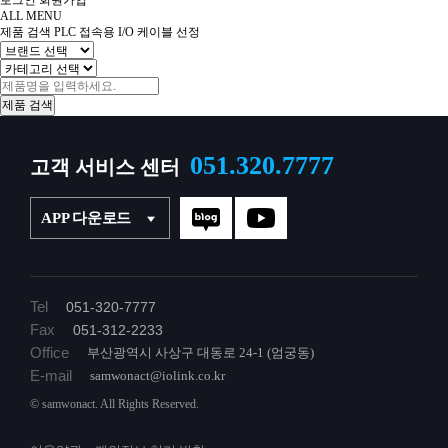
로그인
회원가입
ALL MENU
제품 검색
PLC 접속용 I/O 케이블 선정
051.320.7777
고객 서비스 센터
APP 다운로드
Tel
051-320-7777
Fax
051-312-2233
Office
부산광역시 사상구 대동로 24-1 (엄궁동)
E-mail
samwonact@iolink.co.kr
© samwonact. All Rights Reserved.