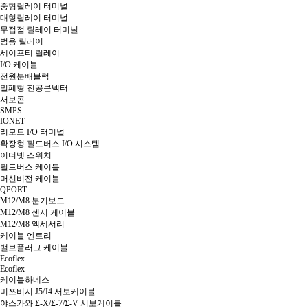
중형릴레이 터미널
대형릴레이 터미널
무접점 릴레이 터미널
범용 릴레이
세이프티 릴레이
I/O 케이블
전원분배블럭
밀폐형 진공콘넥터
서보콘
SMPS
IONET
리모트 I/O 터미널
확장형 필드버스 I/O 시스템
이더넷 스위치
필드버스 케이블
머신비전 케이블
QPORT
M12/M8 분기보드
M12/M8 센서 케이블
M12/M8 액세서리
케이블 엔트리
밸브플러그 케이블
Ecoflex
Ecoflex
케이블하네스
미쯔비시 J5/J4 서보케이블
야스카와 Σ-X/Σ-7/Σ-V 서보케이블