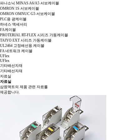
파나소닉 MINAS A6/A5 서보케이블
OMRON 1S 서보케이블
OMRON OMNUC G5 서보케이블
PLC용 광케이블
하네스 액세서리
FA케이블
PROTERIAL RT-FLEX 시리즈 가동케이블
TAIYO EXT 시리즈 가동케이블
UL2464 고정배선용 케이블
FA 네트워크 케이블
UFlex
UFlex
기타배선자재
기타배선자재
자료실
자료실
삼원액트의 제품 관련 자료를
제공합니다.