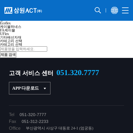
제품 검색
PLC 접속용 I/O 케이블 선정
브랜드 선택
브랜드 선택
IOLINK
IONET
QPORT
Ecoflex
케이블하네스
FA케이블
UFlex
기타배선자재
카테고리 선택
카테고리 선택
051.320.7777
고객 서비스 센터
APP 다운로드
Tel
051-320-7777
Fax
051-312-2233
Office
부산광역시 사상구 대동로 24-1 (엄궁동)