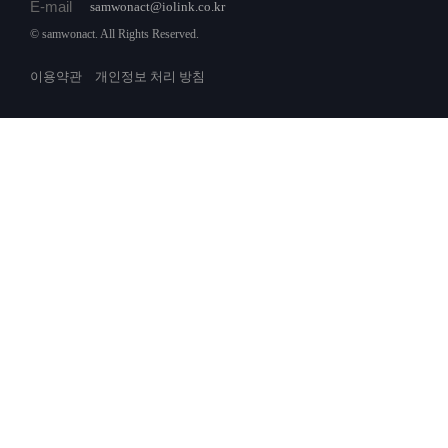
E-mail
samwonact@iolink.co.kr
© samwonact. All Rights Reserved.
이용약관
개인정보 처리 방침