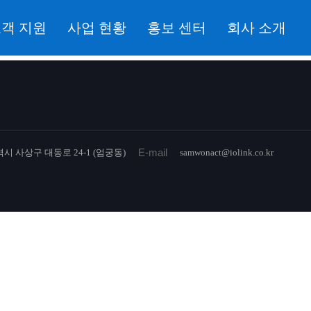
객 지원
사업 현황
홍보 센터
회사 소개
E-mail
시 사상구 대동로 24-1 (엄궁동)
samwonact@iolink.co.kr