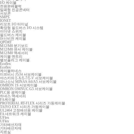
I/O 케이블
전원분배블럭
밀폐형 진공콘넥터
서보콘
SMPS
IONET
리모트 I/O 터미널
확장형 필드버스 I/O 시스템
이더넷 스위치
필드버스 케이블
머신비전 케이블
QPORT
M12/M8 분기보드
M12/M8 센서 케이블
M12/M8 액세서리
케이블 엔트리
밸브플러그 케이블
Ecoflex
Ecoflex
케이블하네스
미쯔비시 J5/J4 서보케이블
야스카와 Σ-X/Σ-7/Σ-V 서보케이블
파나소닉 MINAS A6/A5 서보케이블
OMRON 1S 서보케이블
OMRON OMNUC G5 서보케이블
PLC용 광케이블
하네스 액세서리
FA케이블
PROTERIAL RT-FLEX 시리즈 가동케이블
TAIYO EXT 시리즈 가동케이블
UL2464 고정배선용 케이블
FA 네트워크 케이블
UFlex
UFlex
기타배선자재
기타배선자재
자료실