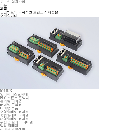
로그인
회원가입
제품
제품
삼원액트의 독자적인 브랜드와 제품을
소개합니다.
IOLINK
인터페이스단자대
PLC 프론트 콘넥터
분기형 터미널
터미널 콘넥터
터미널 부품
소형릴레이 터미널
중형릴레이 터미널
대형릴레이 터미널
무접점 릴레이 터미널
범용 릴레이
세이프티 릴레이