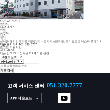
SAMWON ACT
브랜드
CEO 메세지
연혁
조직도
채용
위치
신제품
해외인증제품
제품검색 바로가기
삼원액트 공식블로그
넥스파 홈페이지
제품 문의하기
051. 320. 7777
로그인
회원가입
ALL MENU
제품 검색
PLC 접속용 I/O 케이블 선정
051.320.7777
고객 서비스 센터
APP 다운로드