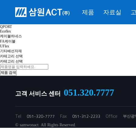
제품 검색
PLC 접속용 I/O 케이블 선정
브랜드 선택
제품
자료실
고
브랜드 선택
IOLINK
IONET
QPORT
Ecoflex
케이블하네스
FA케이블
UFlex
기타배선자재
카테고리 선택
카테고리 선택
051.320.7777
고객 서비스 센터
Tel
Fax
Office
051-320-7777
051-312-2233
부산광역
© samwonact. All Rights Reserved.