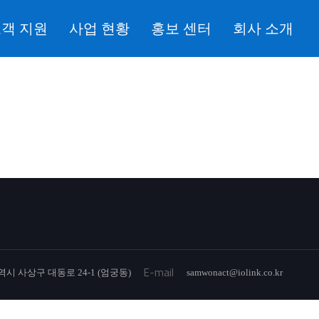
객 지원
사업 현황
홍보 센터
회사 소개
E-mail
시 사상구 대동로 24-1 (엄궁동)
samwonact@iolink.co.kr